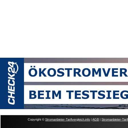
Copyright ©
Stromanbieter-Tarifvergleich.info
|
AGB
|
Stromanbieter-Tarif