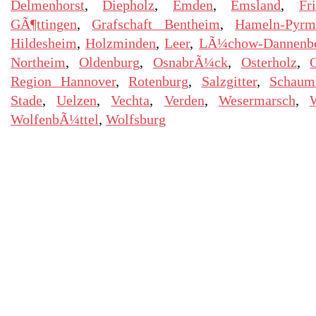
Delmenhorst
,
Diepholz
,
Emden
,
Emsland
,
Fr
GÃ¶ttingen
,
Grafschaft Bentheim
,
Hameln-Pyrm
Hildesheim
,
Holzminden
,
Leer
,
LÃ¼chow-Dannenb
Northeim
,
Oldenburg
,
OsnabrÃ¼ck
,
Osterholz
,
Region Hannover
,
Rotenburg
,
Salzgitter
,
Schaum
Stade
,
Uelzen
,
Vechta
,
Verden
,
Wesermarsch
,
WolfenbÃ¼ttel
,
Wolfsburg