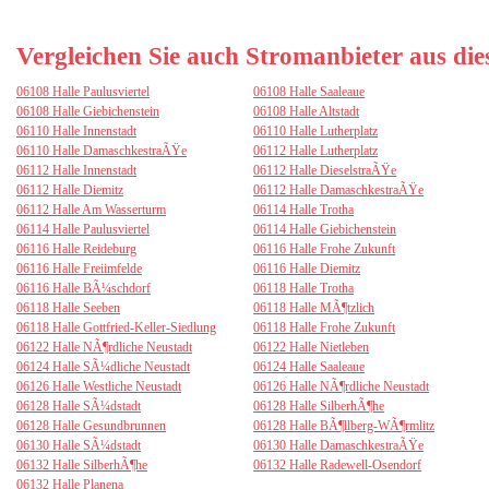
Vergleichen Sie auch Stromanbieter aus di
06108 Halle Paulusviertel
06108 Halle Saaleaue
06108 Halle Giebichenstein
06108 Halle Altstadt
06110 Halle Innenstadt
06110 Halle Lutherplatz
06110 Halle DamaschkestraÃŸe
06112 Halle Lutherplatz
06112 Halle Innenstadt
06112 Halle DieselstraÃŸe
06112 Halle Diemitz
06112 Halle DamaschkestraÃŸe
06112 Halle Am Wasserturm
06114 Halle Trotha
06114 Halle Paulusviertel
06114 Halle Giebichenstein
06116 Halle Reideburg
06116 Halle Frohe Zukunft
06116 Halle Freiimfelde
06116 Halle Diemitz
06116 Halle BÃ¼schdorf
06118 Halle Trotha
06118 Halle Seeben
06118 Halle MÃ¶tzlich
06118 Halle Gottfried-Keller-Siedlung
06118 Halle Frohe Zukunft
06122 Halle NÃ¶rdliche Neustadt
06122 Halle Nietleben
06124 Halle SÃ¼dliche Neustadt
06124 Halle Saaleaue
06126 Halle Westliche Neustadt
06126 Halle NÃ¶rdliche Neustadt
06128 Halle SÃ¼dstadt
06128 Halle SilberhÃ¶he
06128 Halle Gesundbrunnen
06128 Halle BÃ¶llberg-WÃ¶rmlitz
06130 Halle SÃ¼dstadt
06130 Halle DamaschkestraÃŸe
06132 Halle SilberhÃ¶he
06132 Halle Radewell-Osendorf
06132 Halle Planena