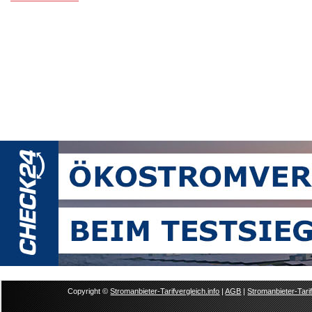
Copyright ©
Stromanbieter-Tarifvergleich.info
|
AGB
|
Stromanbieter-Tarif