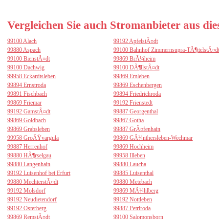
Vergleichen Sie auch Stromanbieter aus di
99100 Alach
99192 ApfelstÃ¤dt
99880 Aspach
99100 Bahnhof Zimmernsupra-TÃ¶ttelstÃ¤d
99100 BienstÃ¤dt
99869 BrÃ¼heim
99100 Dachwig
99100 DÃ¶llstÃ¤dt
99958 Eckardtsleben
99869 Emleben
99894 Ernstroda
99869 Eschenbergen
99891 Fischbach
99894 Friedrichroda
99869 Friemar
99192 Frienstedt
99192 GamstÃ¤dt
99887 Georgenthal
99869 Goldbach
99867 Gotha
99869 Grabsleben
99887 GrÃ¤fenhain
99958 GroÃŸvargula
99869 GÃ¼nthersleben-Wechmar
99887 Herrenhof
99869 Hochheim
99880 HÃ¶rselgau
99958 Illeben
99880 Langenhain
99880 Laucha
99192 Luisenhof bei Erfurt
99885 Luisenthal
99880 MechterstÃ¤dt
99880 Metebach
99192 Molsdorf
99869 MÃ¼hlberg
99192 Neudietendorf
99192 Nottleben
99192 Osterberg
99887 Petriroda
99869 RemstÃ¤dt
99100 Salomonsborn