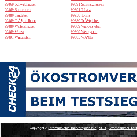
99869 Schwabhausen
99891 Schwarzhausen
99869 Sonneborn
99891 Tabarz
99880 Teutleben
99958 Tonna
99869 TrÃ¶chtelborn
99880 TrÃ¼gleben
99880 Waltershausen
99869 Wandersleben
99869 Warza
99869 Weingarten
99891 Winterstein
99885 WÃ¶lfis
Copyright ©
Stromanbieter-Tarifvergleich.info
|
AGB
|
Stromanbieter-Tarif