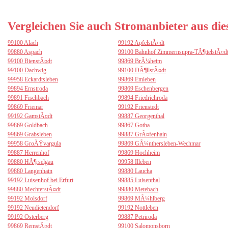
Vergleichen Sie auch Stromanbieter aus di
99100 Alach
99192 ApfelstÃ¤dt
99880 Aspach
99100 Bahnhof Zimmernsupra-TÃ¶ttelstÃ¤d
99100 BienstÃ¤dt
99869 BrÃ¼heim
99100 Dachwig
99100 DÃ¶llstÃ¤dt
99958 Eckardtsleben
99869 Emleben
99894 Ernstroda
99869 Eschenbergen
99891 Fischbach
99894 Friedrichroda
99869 Friemar
99192 Frienstedt
99192 GamstÃ¤dt
99887 Georgenthal
99869 Goldbach
99867 Gotha
99869 Grabsleben
99887 GrÃ¤fenhain
99958 GroÃŸvargula
99869 GÃ¼nthersleben-Wechmar
99887 Herrenhof
99869 Hochheim
99880 HÃ¶rselgau
99958 Illeben
99880 Langenhain
99880 Laucha
99192 Luisenhof bei Erfurt
99885 Luisenthal
99880 MechterstÃ¤dt
99880 Metebach
99192 Molsdorf
99869 MÃ¼hlberg
99192 Neudietendorf
99192 Nottleben
99192 Osterberg
99887 Petriroda
99869 RemstÃ¤dt
99100 Salomonsborn