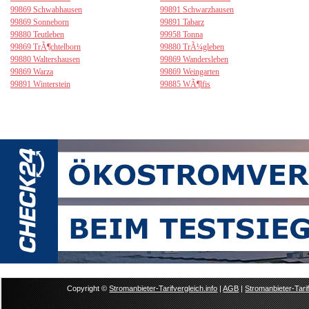
99869 Schwabhausen
99891 Schwarzhausen
99869 Sonneborn
99891 Tabarz
99880 Teutleben
99958 Tonna
99869 TrÃ¶chtelborn
99880 TrÃ¼gleben
99880 Waltershausen
99869 Wandersleben
99869 Warza
99869 Weingarten
99891 Winterstein
99885 WÃ¶lfis
Copyright ©
Stromanbieter-Tarifvergleich.info
|
AGB
|
Stromanbieter-Tarif