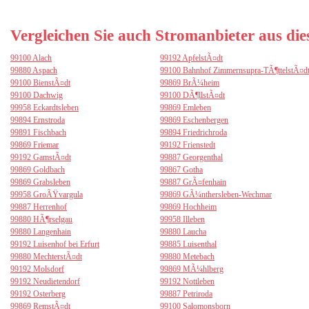
Vergleichen Sie auch Stromanbieter aus di
99100 Alach
99192 ApfelstÃ¤dt
99880 Aspach
99100 Bahnhof Zimmernsupra-TÃ¶ttelstÃ¤d
99100 BienstÃ¤dt
99869 BrÃ¼heim
99100 Dachwig
99100 DÃ¶llstÃ¤dt
99958 Eckardtsleben
99869 Emleben
99894 Ernstroda
99869 Eschenbergen
99891 Fischbach
99894 Friedrichroda
99869 Friemar
99192 Frienstedt
99192 GamstÃ¤dt
99887 Georgenthal
99869 Goldbach
99867 Gotha
99869 Grabsleben
99887 GrÃ¤fenhain
99958 GroÃŸvargula
99869 GÃ¼nthersleben-Wechmar
99887 Herrenhof
99869 Hochheim
99880 HÃ¶rselgau
99958 Illeben
99880 Langenhain
99880 Laucha
99192 Luisenhof bei Erfurt
99885 Luisenthal
99880 MechterstÃ¤dt
99880 Metebach
99192 Molsdorf
99869 MÃ¼hlberg
99192 Neudietendorf
99192 Nottleben
99192 Osterberg
99887 Petriroda
99869 RemstÃ¤dt
99100 Salomonsborn