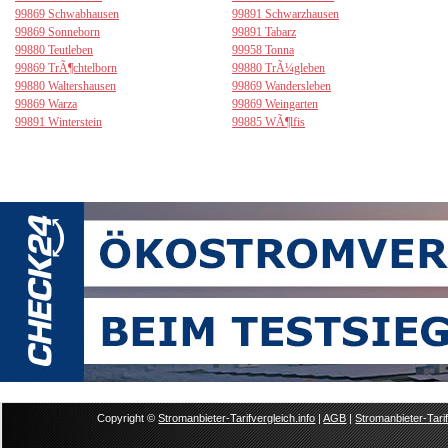
99869 Schwabhausen
99891 Schwarzhausen
99869 Sonneborn
99891 Tabarz
99880 Teutleben
99958 Tonna
99869 TrÃ¶chtelborn
99880 TrÃ¼gleben
99880 Waltershausen
99869 Wandersleben
99869 Warza
99869 Weingarten
99891 Winterstein
99885 WÃ¶lfis
Copyright ©
Stromanbieter-Tarifvergleich.info
|
AGB
|
Stromanbieter-Tarif